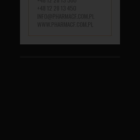
+48 12 28 13 450
INFO@PHARMACF.COM.PL
WWW.PHARMACF.COM.PL
HOME
O MARCE
PRODUKTY
PRODUKTY DO GOLEN
GDZIE KUPIĆ?
MĘŻCZYZN
KONTAKT
PRODUKTY PO GOLEN