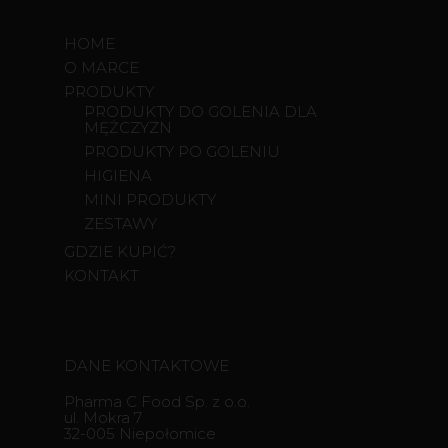
HIGIENA
HOME
MINI PRODUKTY
O MARCE
ZESTAWY
PRODUKTY
PRODUKTY DO GOLENIA DLA
MĘŻCZYZN
PRODUKTY PO GOLENIU
HIGIENA
MINI PRODUKTY
ZESTAWY
GDZIE KUPIĆ?
KONTAKT
DANE KONTAKTOWE
Pharma C Food Sp. z o.o.
ul. Mokra 7
32-005 Niepołomice