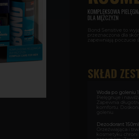
KOMPLEKSOWA PIELĘGN
DLA MĘŻCZYZN
Bond Sensitive to wyj
przeznaczona dla skóry
zapewniają poczucie św
SKŁAD ZES
Woda po goleniu 
Pielęgnuje i nawil
Zapewnia długotrw
komfortu. Doskon
goleniu.
Dezodorant 150ml
Orzeźwiająca i tr
kosmetyku chroni