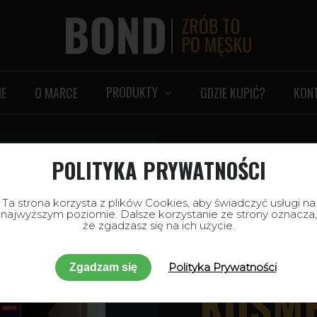
PRODUKTY
E
O MARCE
GDZIE KUPIĆ?
KON
POLITYKA PRYWATNOŚCI
Prawdziwie męski zapac
BOND 
Ta strona korzysta z plików Cookies, aby świadczyć usługi na
najwyższym poziomie. Dalsze korzystanie ze strony oznacza,
że zgadzasz się na ich użycie.
ZESTA
Polityka Prywatności
Zgadzam się
KOSM