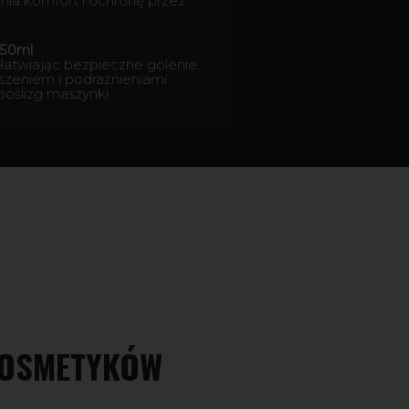
ia komfort i ochronę przez
 50ml
łatwiając bezpieczne golenie.
szeniem i podrażnieniami.
poślizg maszynki.
KOSMETYKÓW