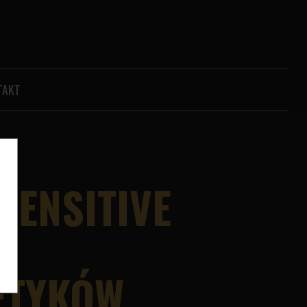
TAKT
h
SENSITIVE
W
ETYKÓW