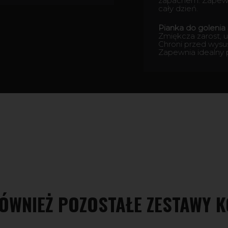
zapachem. Zapewn
cały dzień.
Pianka do golenia
Zmiękcza zarost, u
Chroni przed wysu
Zapewnia idealny 
ÓWNIEŻ POZOSTAŁE ZESTAWY 