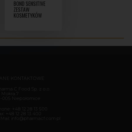
BOND SENSITIVE
ZESTAW
KOSMETYKÓW
ANE KONTAKTOWE
harma C Food Sp. z o.o.
. Mokra 7
2-005 Niepołomice
hone: +48 12 28 13 500
ax: +48 12 28 13 400
-Mail: info@pharmacf.com.pl