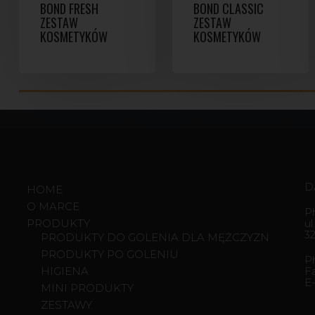
BOND FRESH
BOND CLASSIC
ZESTAW
ZESTAW
KOSMETYKÓW
KOSMETYKÓW
D
HOME
O MARCE
P
PRODUKTY
ul
3
PRODUKTY DO GOLENIA DLA MĘŻCZYZN
PRODUKTY PO GOLENIU
P
HIGIENA
F
E
MINI PRODUKTY
ZESTAWY