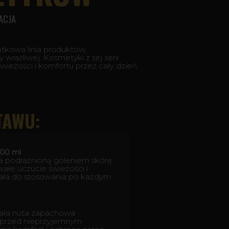
ACJA
ątkowa linia produktów,
 wrażliwej. Kosmetyki z tej serii
ieżości i komfortu przez cały dzień.
TAWU:
100 ml
ża podrażnioną goleniem skórę.
ałe uczucie świeżości i
ała do stosowania po każdym
wała nuta zapachowa
 przed nieprzyjemnym