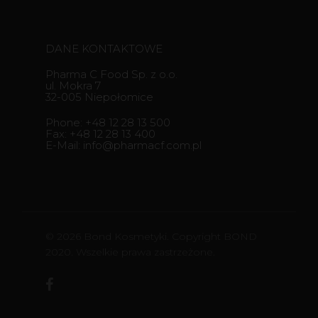
DANE KONTAKTOWE
Pharma C Food Sp. z o.o.
ul. Mokra 7
32-005 Niepołomice
Phone: +48 12 28 13 500
Fax: +48 12 28 13 400
E-Mail: info@pharmacf.com.pl
© 2026 Bond Kosmetyki. Copyright BOND
2020. Wszelkie prawa zastrzeżone.