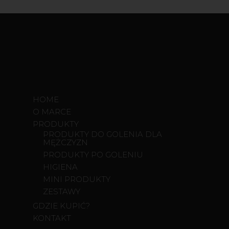
HOME
O MARCE
PRODUKTY
PRODUKTY DO GOLENIA DLA
MĘŻCZYZN
PRODUKTY PO GOLENIU
HIGIENA
MINI PRODUKTY
ZESTAWY
GDZIE KUPIĆ?
KONTAKT